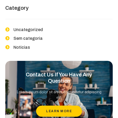
Category
Uncategorized
Sem categoria
Noticias
Contact Us If You Have Any
Question
Lorem ipsum dolor sit amet, consectetur adipiscing
elit.
LEARN MORE