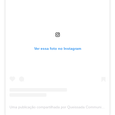
Ver essa foto no Instagram
Uma publicação compartilhada por Queissada Communication- Marketing & Press Relation (PR) (@queissada)