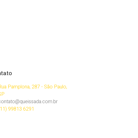
tato
Rua Pamplona, 287 - São Paulo,
SP
contato@queissada.com.br
(11) 99813 6291