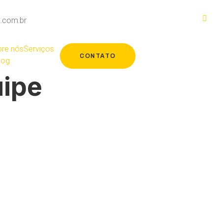
.com.br
re nós
Serviços
CONTATO
log
ipe