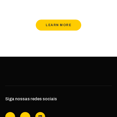
Lorem ipsum dolor sit amet, consectetur adipiscing
elit.
LEARN MORE
Siga nossas redes sociais