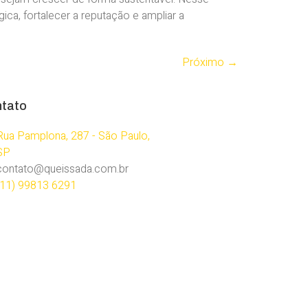
ica, fortalecer a reputação e ampliar a
Próximo
→
tato
Rua Pamplona, 287 - São Paulo,
SP
contato@queissada.com.br
(11) 99813 6291