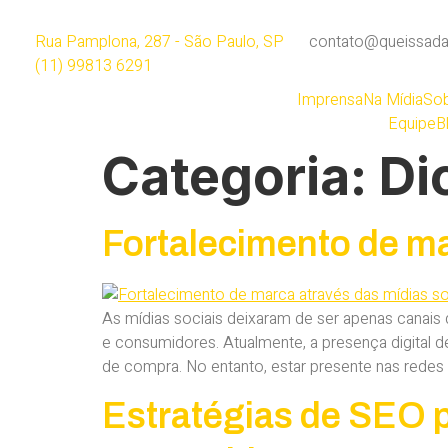
Rua Pamplona, 287 - São Paulo, SP
contato@queissada
(11) 99813 6291
Imprensa
Na Mídia
Sob
Equipe
B
Categoria:
Di
Fortalecimento de ma
As mídias sociais deixaram de ser apenas canai
e consumidores. Atualmente, a presença digital 
de compra. No entanto, estar presente nas redes 
Estratégias de SEO 