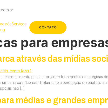
.com.br
re nós
Serviços
CONTATO
log
cas para empresa
rca através das mídias soc
s de entretenimento para se tornarem ferramentas estratégicas
de uma marca influencia diretamente a percepção do público, a 
sociais não […]
para médias e grandes em