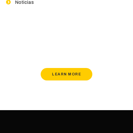
Noticias
Contact Us If You Have Any
Question
Lorem ipsum dolor sit amet, consectetur adipiscing
elit.
LEARN MORE