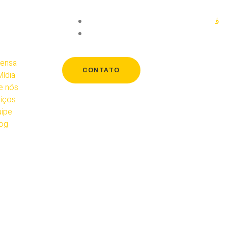
ensa
CONTATO
ídia
e nós
iços
ipe
og
a startups no Brasil