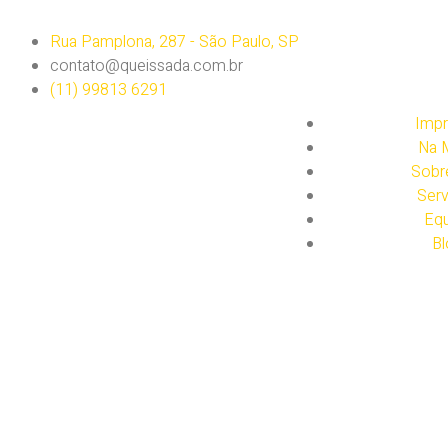
Rua Pamplona, 287 - São Paulo, SP
contato@queissada.com.br
(11) 99813 6291
Impr
Na M
Sobr
Serv
Equ
Bl
Agência de comunicação par