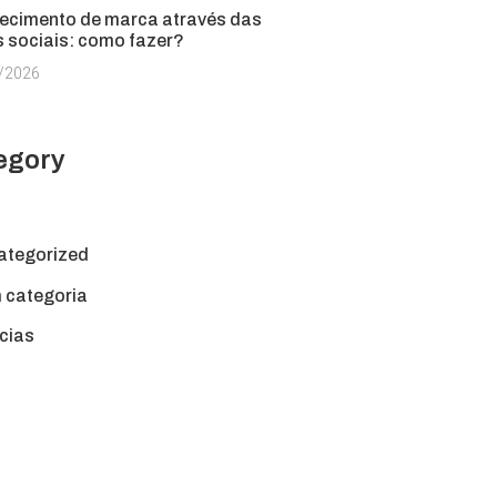
lecimento de marca através das
s sociais: como fazer?
/2026
egory
ategorized
 categoria
cias
Contact Us If You
Have Any Question