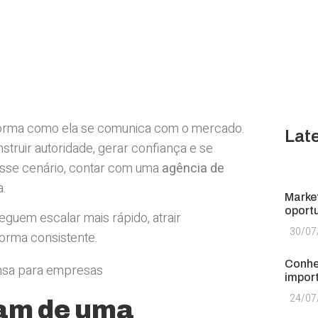
forma como ela se comunica com o mercado.
Lat
struir autoridade, gerar confiança e se
esse cenário, contar com uma
agência de
a.
Market
oport
guem escalar mais rápido, atrair
30/07
forma consistente.
Conhe
impor
24/07
sam de uma