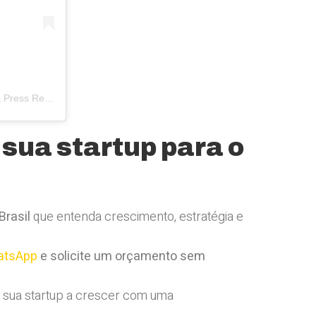
Um post compartilhado por Queissada Communication- Marketing & Press Relation (PR) (@queissada)
sua startup para o
Brasil
que entenda crescimento, estratégia e
atsApp
e solicite um orçamento sem
sua startup a crescer com uma